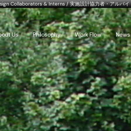
al Design Collaborators & Interns / 実施設計協力者・ア
bout Us
Philosophy
Work Flow
News