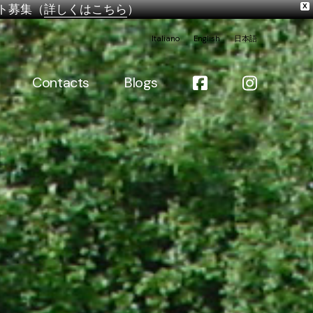
ルバイト募集（
詳しくはこちら
）
X
Italiano
English
日本語
Contacts
Blogs