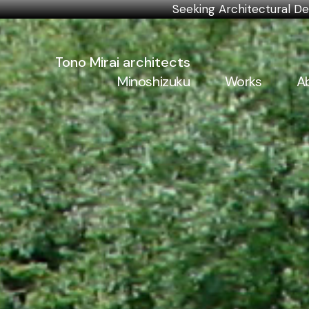
Seeking Architectur
Tono Mirai architects
Minoshizuku
Works
A