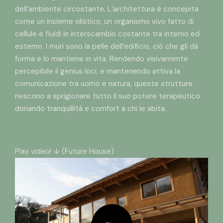
dell’ambiente circostante. L’architettura è concepita
come un insieme olistico, un organismo vivo fatto di
cellule e fluidi in interscambio costante tra interno ed
esterno. I muri sono la pelle dell’edificio, ciò che gli dà
forma e lo mantiene in vita. Rendendo visivamente
percepibile il genius loci, e mantenendo attiva la
comunicazione tra uomo e natura, queste strutture
riescono a sprigionare tutto il suo potere terapeutico
donando tranquillità e comfort a chi le abita.
Play video! ↓ (Future House)