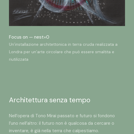
Focus on —
nest=0
Un’installazione architettonica in terra cruda realizzata a
Londra per un’arte circolare che può essere smaltita e
riutilizzata
Architettura senza tempo
Nell’opera di Tono Mirai passato e futuro si fondono
l’uno nell’altro: il futuro non è qualcosa da cercare o
inventare, è già nella terra che calpestiamo.