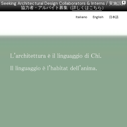
Seeking Architectural Design Collaborators & Interns / 実施設計
X
協力者・アルバイト募集（
詳しくはこちら
）
Italiano
English
日本語
Tono Mirai architects