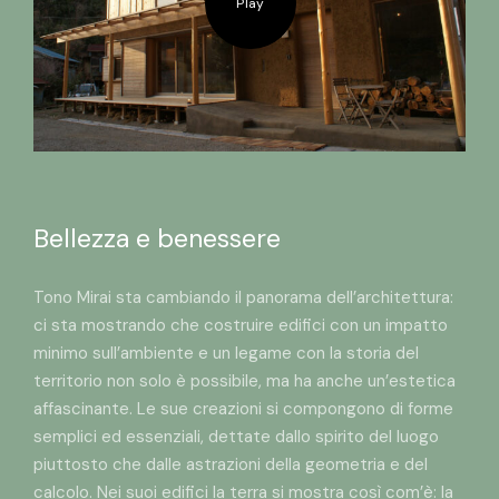
Play
Bellezza e benessere
Tono Mirai sta cambiando il panorama dell’architettura:
ci sta mostrando che costruire edifici con un impatto
minimo sull’ambiente e un legame con la storia del
territorio non solo è possibile, ma ha anche un’estetica
affascinante. Le sue creazioni si compongono di forme
semplici ed essenziali, dettate dallo spirito del luogo
piuttosto che dalle astrazioni della geometria e del
calcolo. Nei suoi edifici la terra si mostra così com’è: la