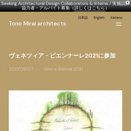
Seeking Architectural Design Collaborators & Interns / 実施設計
X
協力者・アルバイト募集（
詳しくはこちら
）
日本語
English
Italiano
Tono Mirai architects
ヴェネツィア・ビエンナーレ2021に参加
2021/05/07
Venice Biennal 2021