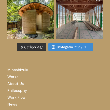
さらに読み込む
Instagram でフォロー
Minoshizuku
Works
About Us
Philosophy
Work Flow
News